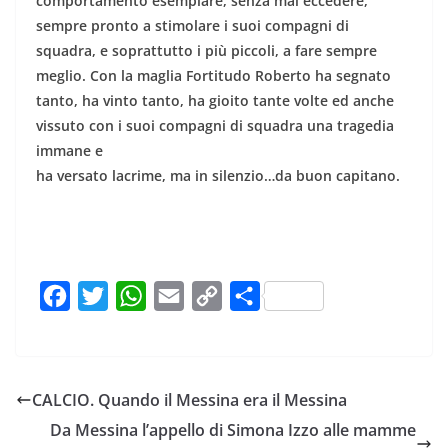
comportamento esemplare, senza mai eccedere,
sempre pronto a stimolare i suoi compagni di
squadra, e soprattutto i più piccoli, a fare sempre
meglio. Con la maglia Fortitudo Roberto ha segnato
tanto, ha vinto tanto, ha gioito tante volte ed anche
vissuto con i suoi compagni di squadra una tragedia
immane e
ha versato lacrime, ma in silenzio…da buon capitano.
F
T
W
E
C
C
a
w
h
m
o
o
c
i
a
a
p
n
e
t
t
i
y
d
CALCIO. Quando il Messina era il Messina
b
t
s
l
L
i
Da Messina l’appello di Simona Izzo alle mamme
o
e
A
i
v