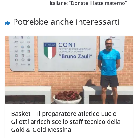
italiane: “Donate il latte materno”
o
r
p
n
i
k
p
k
d
Potrebbe anche interessarti
i
Basket – Il preparatore atletico Lucio
Gilotti arricchisce lo staff tecnico della
Gold & Gold Messina