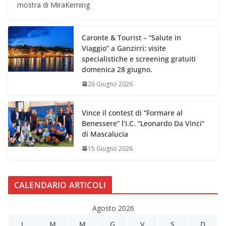
mostra di MiraKerning
Caronte & Tourist – “Salute in
Viaggio” a Ganzirri: visite
specialistiche e screening gratuiti
domenica 28 giugno.
26 Giugno 2026
Vince il contest di “Formare al
Benessere” l’I.C. “Leonardo Da Vinci”
di Mascalucia
15 Giugno 2026
CALENDARIO ARTICOLI
Agosto 2026
L
M
M
G
V
S
D