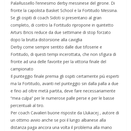
PalaRussello l’ennesimo derby messinese del girone. Di
fronte la capolista Basket School e la Fortitudo Messina.
Se gli ospiti di coach Sidoti si presentano al gran
completo, di contro la Fortitudo ripropone in quintetto
Arturs Bricis reduce da due settimane di stop forzato
dopo la brutta distorsione alla caviglia
Derby come sempre sentito dalle due tifoserie e
Fortitudo, di questi tempi incerottata, che non sfigura di
fronte ad una delle favorite per la vittoria finale del
campionato
Il punteggio finale premia gli ospiti certamente più esperti
ma la Fortitudo, avanti nel punteggio sin dalla palla a due
e fino ad oltre metà partita, deve fare necessariamente
“mea culpa” per le numerose palle perse e per le basse
percentuali al tiro.
Per coach Cavalieri buone risposte da Llukacej , autore di
un ottimo avvio anche se poi il lungo albanese alla
distanza paga ancora una volta il problema alla mano