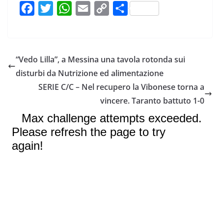
F
T
W
E
C
C
a
w
h
m
o
o
c
i
a
a
p
n
e
t
t
i
y
d
“Vedo Lilla”, a Messina una tavola rotonda sui
b
t
s
l
L
i
disturbi da Nutrizione ed alimentazione
o
e
A
i
v
SERIE C/C – Nel recupero la Vibonese torna a
o
r
p
n
i
vincere. Taranto battuto 1-0
k
p
k
d
i