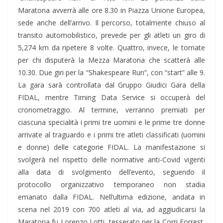
Maratona avverrà alle ore 8.30 in Piazza Unione Europea,
sede anche dell’arrivo. Il percorso, totalmente chiuso al
transito automobilistico, prevede per gli atleti un giro di
5,274 km da ripetere 8 volte. Quattro, invece, le tornate
per chi disputerà la Mezza Maratona che scatterà alle
10.30. Due giri per la “Shakespeare Run”, con “start” alle 9.
La gara sarà controllata dal Gruppo Giudici Gara della
FIDAL, mentre Timing Data Service si occuperà del
cronometraggio. Al termine, verranno premiati per
ciascuna specialità i primi tre uomini e le prime tre donne
arrivate al traguardo e i primi tre atleti classificati (uomini
e donne) delle categorie FIDAL. La manifestazione si
svolgerà nel rispetto delle normative anti-Covid vigenti
alla data di svolgimento dell’evento, seguendo il
protocollo organizzativo temporaneo non stadia
emanato dalla FIDAL. Nell’ultima edizione, andata in
scena nel 2019 con 700 atleti al via, ad aggiudicarsi la
Maratona fu Lorenzo Lotti, tesserato per la Corri Forrest,