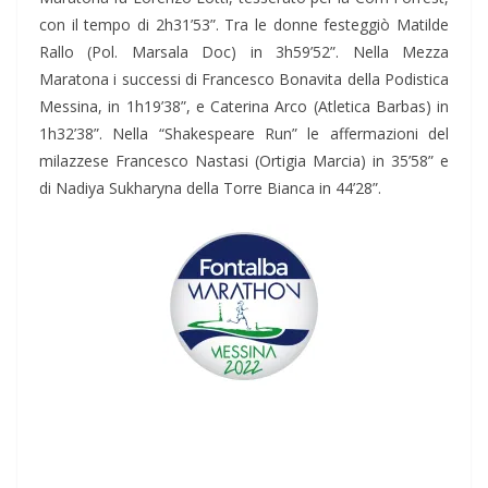
con il tempo di 2h31’53”. Tra le donne festeggiò Matilde
Rallo (Pol. Marsala Doc) in 3h59’52”. Nella Mezza
Maratona i successi di Francesco Bonavita della Podistica
Messina, in 1h19’38”, e Caterina Arco (Atletica Barbas) in
1h32’38”. Nella “Shakespeare Run” le affermazioni del
milazzese Francesco Nastasi (Ortigia Marcia) in 35’58” e
di Nadiya Sukharyna della Torre Bianca in 44’28”.