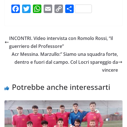
F
T
W
E
C
C
a
w
h
m
o
o
c
i
a
a
p
n
e
t
t
i
y
d
INCONTRI. Video intervista con Romolo Rossi, “il
b
t
s
l
L
i
guerriero del Professore”
o
e
A
i
v
Acr Messina. Marzullo:” Siamo una squadra forte,
o
r
p
n
i
dentro e fuori dal campo. Col Locri spareggio da
k
p
k
d
vincere
i
Potrebbe anche interessarti