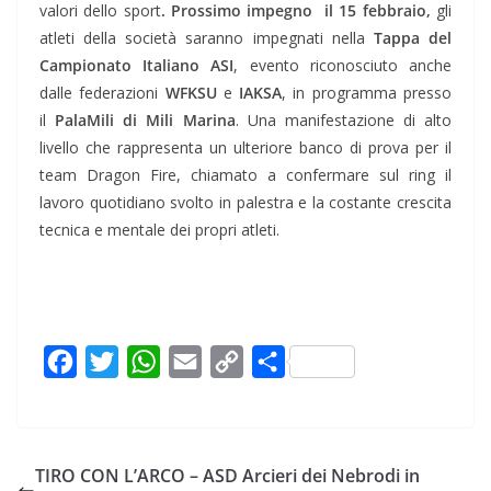
valori dello sport
. Prossimo impegno il 15 febbraio,
gli
atleti della società saranno impegnati nella
Tappa del
Campionato Italiano ASI
, evento riconosciuto anche
dalle federazioni
WFKSU
e
IAKSA
, in programma presso
il
PalaMili di Mili Marina
. Una manifestazione di alto
livello che rappresenta un ulteriore banco di prova per il
team Dragon Fire, chiamato a confermare sul ring il
lavoro quotidiano svolto in palestra e la costante crescita
tecnica e mentale dei propri atleti.
F
T
W
E
C
C
a
w
h
m
o
o
c
i
a
a
p
n
e
t
t
i
y
d
TIRO CON L’ARCO – ASD Arcieri dei Nebrodi in