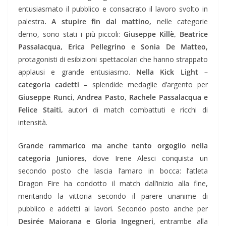
entusiasmato il pubblico e consacrato il lavoro svolto in
palestra
. A stupire fin dal mattino,
nelle categorie
demo, sono stati i più piccoli:
Giuseppe Killè, Beatrice
Passalacqua, Erica Pellegrino e Sonia De Matteo
,
protagonisti di esibizioni spettacolari che hanno strappato
applausi e grande entusiasmo.
Nella Kick Light –
categoria cadetti –
splendide medaglie d’argento per
Giuseppe Runci, Andrea Pasto, Rachele Passalacqua e
Felice Staiti,
autori di match combattuti e ricchi di
intensità.
G
rande rammarico ma anche tanto orgoglio nella
categoria Juniores,
dove Irene Alesci conquista un
secondo posto che lascia l’amaro in bocca: l’atleta
Dragon Fire ha condotto il match dall’inizio alla fine,
meritando la vittoria secondo il parere unanime di
pubblico e addetti ai lavori. Secondo posto anche per
Desirée Maiorana e Gloria Ingegneri
, entrambe alla