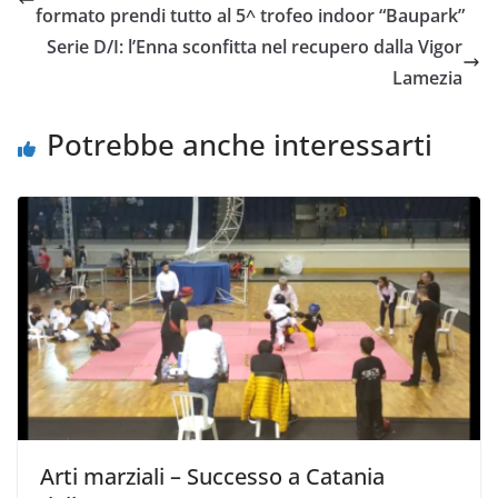
b
t
s
l
L
i
formato prendi tutto al 5^ trofeo indoor “Baupark”
o
e
A
i
v
Serie D/I: l’Enna sconfitta nel recupero dalla Vigor
o
r
p
n
i
Lamezia
k
p
k
d
i
Potrebbe anche interessarti
Arti marziali – Successo a Catania