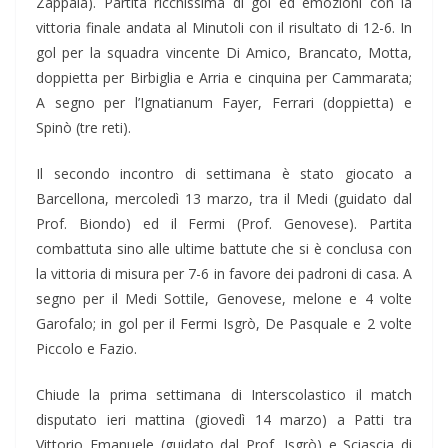
Zappalà). Partita ricchissima di gol ed emozioni con la
vittoria finale andata al Minutoli con il risultato di 12-6. In
gol per la squadra vincente Di Amico, Brancato, Motta,
doppietta per Birbiglia e Arria e cinquina per Cammarata;
A segno per l’Ignatianum Fayer, Ferrari (doppietta) e
Spinò (tre reti).
Il secondo incontro di settimana è stato giocato a
Barcellona, mercoledì 13 marzo, tra il Medi (guidato dal
Prof. Biondo) ed il Fermi (Prof. Genovese). Partita
combattuta sino alle ultime battute che si è conclusa con
la vittoria di misura per 7-6 in favore dei padroni di casa. A
segno per il Medi Sottile, Genovese, melone e 4 volte
Garofalo; in gol per il Fermi Isgrò, De Pasquale e 2 volte
Piccolo e Fazio.
Chiude la prima settimana di Interscolastico il match
disputato ieri mattina (giovedì 14 marzo) a Patti tra
Vittorio Emanuele (guidato dal Prof. Isgrò) e Sciascia di