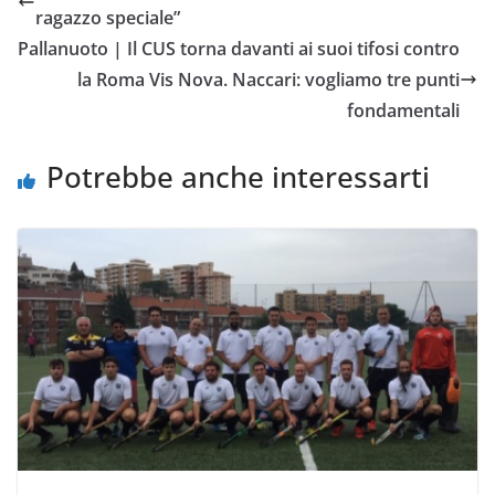
b
t
s
l
L
i
ragazzo speciale”
o
e
A
i
v
Pallanuoto | Il CUS torna davanti ai suoi tifosi contro
o
r
p
n
i
la Roma Vis Nova. Naccari: vogliamo tre punti
k
p
k
d
fondamentali
i
Potrebbe anche interessarti