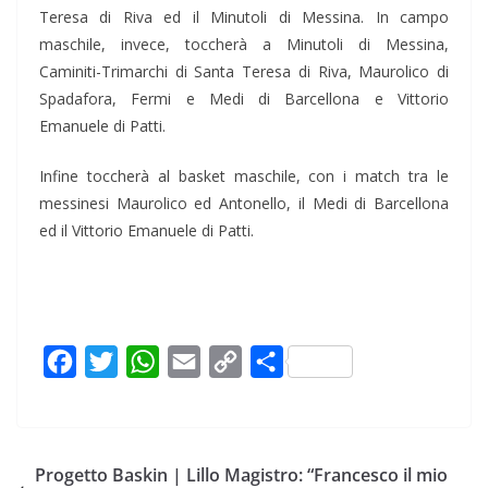
Teresa di Riva ed il Minutoli di Messina. In campo
maschile, invece, toccherà a Minutoli di Messina,
Caminiti-Trimarchi di Santa Teresa di Riva, Maurolico di
Spadafora, Fermi e Medi di Barcellona e Vittorio
Emanuele di Patti.
Infine toccherà al basket maschile, con i match tra le
messinesi Maurolico ed Antonello, il Medi di Barcellona
ed il Vittorio Emanuele di Patti.
F
T
W
E
C
C
a
w
h
m
o
o
c
i
a
a
p
n
e
t
t
i
y
d
Progetto Baskin | Lillo Magistro: “Francesco il mio