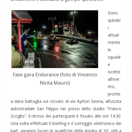
Sono
quindic
i
attual
mente
le
squadr
e
iscritte
Fase gara Endurance (foto di Vincenzo
all’eve
Nicita Mauro)
nto,
pronte
a darsi battaglia sul circuito di via Ayrton Senna, all’uscita
autostradale San Filippo nei pressi dello stadio “Franco
Scoglio”. Il ritrovo dei partecipanti è fissato alle ore 14.30.
Una volta effettuati il briefing e il sorteggio elettronico dei
kart, avranno luogo le qualifiche della durata di 10’, utili a