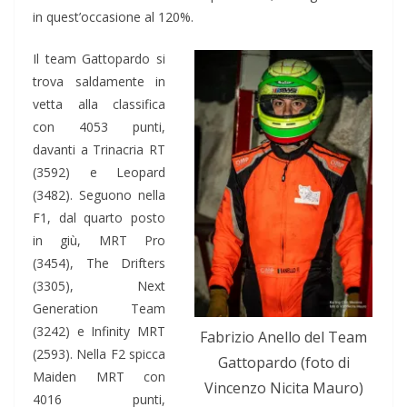
in quest’occasione al 120%.
Il team Gattopardo si
trova saldamente in
vetta alla classifica
con 4053 punti,
davanti a Trinacria RT
(3592) e Leopard
(3482). Seguono nella
F1, dal quarto posto
in giù, MRT Pro
(3454), The Drifters
(3305), Next
Generation Team
(3242) e Infinity MRT
Fabrizio Anello del Team
(2593). Nella F2 spicca
Gattopardo (foto di
Maiden MRT con
Vincenzo Nicita Mauro)
4016 punti,