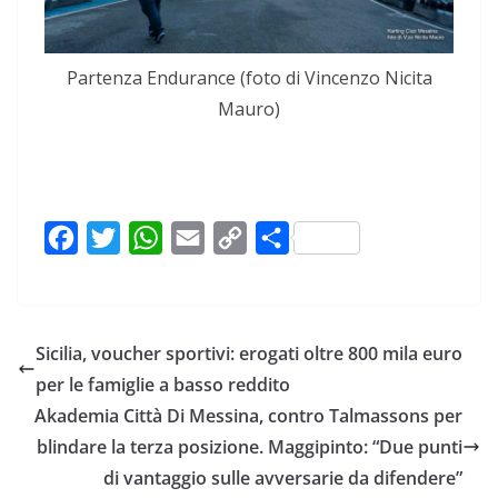
Partenza Endurance (foto di Vincenzo Nicita
Mauro)
F
T
W
E
C
C
a
w
h
m
o
o
c
i
a
a
p
n
e
t
t
i
y
d
Sicilia, voucher sportivi: erogati oltre 800 mila euro
b
t
s
l
L
i
per le famiglie a basso reddito
o
e
A
i
v
Akademia Città Di Messina, contro Talmassons per
o
r
p
n
i
blindare la terza posizione. Maggipinto: “Due punti
k
p
k
d
di vantaggio sulle avversarie da difendere”