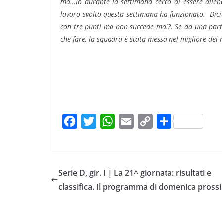
ma…Io durante la settimana cerco di essere alle
lavoro svolto questa settimana ha funzionato. Dic
con tre punti ma non succede mai?. Se da una parte
che fare, la squadra è stata messa nel migliore dei 
F
T
W
E
C
C
a
w
h
m
o
o
c
i
a
a
p
n
e
t
t
i
y
d
Serie D, gir. I | La 21^ giornata: risultati e
b
t
s
l
L
i
classifica. Il programma di domenica pross
o
e
A
i
v
o
r
p
n
i