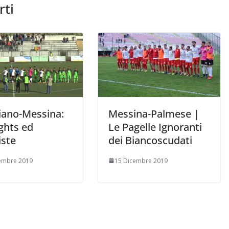
rti
liano-Messina:
Messina-Palmese |
ghts ed
Le Pagelle Ignoranti
iste
dei Biancoscudati
embre 2019
15 Dicembre 2019