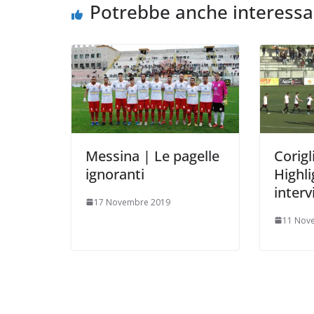
k
p
k
d
Potrebbe anche interessa
i
Messina | Le pagelle
Corig
ignoranti
Highli
interv
17 Novembre 2019
11 Nov