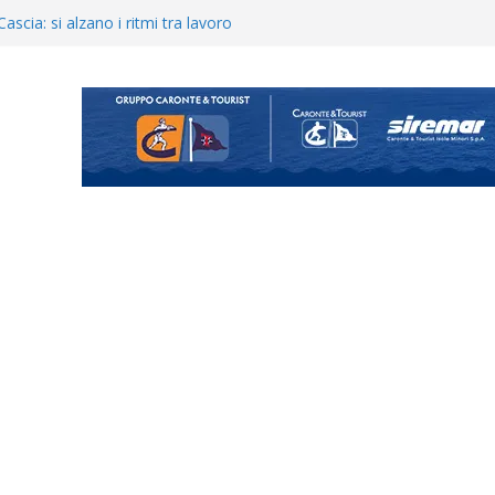
ecco i gironi 2026/27. Due
Cascia: si alzano i ritmi tra lavoro
ganigramma “Mondo Messina
 colpo per il reparto arretrato:
e Coco
posizione del girone I