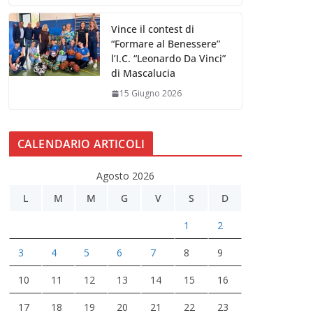
Vince il contest di
“Formare al Benessere”
l’I.C. “Leonardo Da Vinci”
di Mascalucia
15 Giugno 2026
CALENDARIO ARTICOLI
Agosto 2026
L
M
M
G
V
S
D
1
2
3
4
5
6
7
8
9
10
11
12
13
14
15
16
17
18
19
20
21
22
23