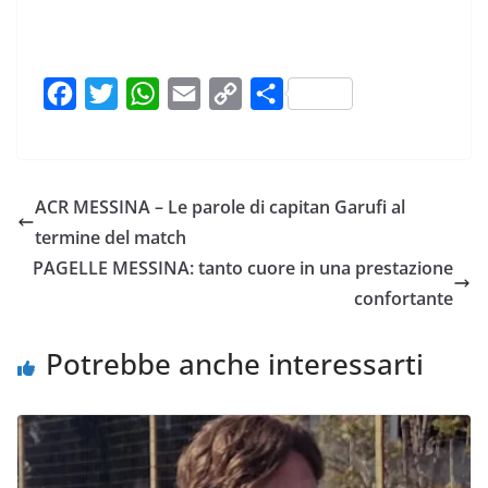
F
T
W
E
C
C
a
w
h
m
o
o
c
i
a
a
p
n
e
t
t
i
y
d
ACR MESSINA – Le parole di capitan Garufi al
b
t
s
l
L
i
termine del match
o
e
A
i
v
PAGELLE MESSINA: tanto cuore in una prestazione
o
r
p
n
i
confortante
k
p
k
d
i
Potrebbe anche interessarti