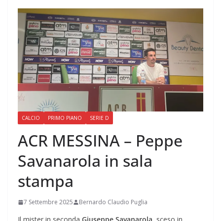
CALCIO
PRIMO PIANO
SERIE D
ACR MESSINA – Peppe
Savanarola in sala
stampa
7 Settembre 2025
Bernardo Claudio Puglia
Il mister in seconda
Giuseppe Savanarola
, sceso in