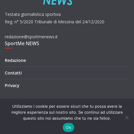
Testata giornalistica sportiva
Reg. n° 5/2020 Tribunale di Messina del 24/12/2020
redazione@sportmenews.it
SportMe NEWS
Redazione
Contatti
Privacy
Utilizziamo i cookie per essere sicuri che tu possa avere la
migliore esperienza sul nostro sito. Se continui ad utilizzare
questo sito noi assumiamo che tu ne sia felice.
Copyright © 2026
SportMe NEWS
. Tutti i diritti riservati.
Tema:
ColorMag
di ThemeGrill. Powered by
WordPress
.
Ok