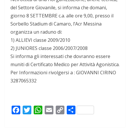
del Settore Giovanile, si informa che domani,
giorno 8 SETTEMBRE c.a. alle ore 9,00, presso il
Sorbello Stadium di Camaro, l’Acr Messina
organizza un raduno di:
1) ALLIEVI classe 2009/2010
2) JUNIORES classe 2006/2007/2008
Si informa gli interessati che dovranno essere
muniti di Certificato Medico per Attività Agonistica.
Per Informazioni rivolgersi a : GIOVANNI CIRINO
3287065332
F
T
W
E
C
C
a
w
h
m
o
o
c
i
a
a
p
n