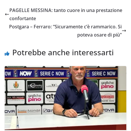
e
t
t
i
y
d
PAGELLE MESSINA: tanto cuore in una prestazione
b
t
s
l
L
i
confortante
o
e
A
i
v
Postgara – Ferraro: “Sicuramente c’è rammarico. Si
o
r
p
n
i
poteva osare di più”
k
p
k
d
i
Potrebbe anche interessarti