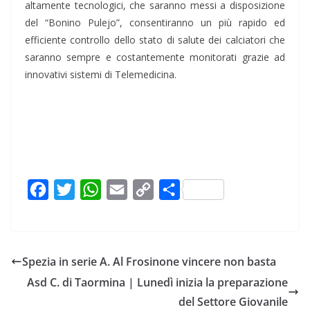
altamente tecnologici, che saranno messi a disposizione
del “Bonino Pulejo”, consentiranno un più rapido ed
efficiente controllo dello stato di salute dei calciatori che
saranno sempre e costantemente monitorati grazie ad
innovativi sistemi di Telemedicina.
F
T
W
E
C
C
a
w
h
m
o
o
c
i
a
a
p
n
e
t
t
i
y
d
Spezia in serie A. Al Frosinone vincere non basta
b
t
s
l
L
i
Asd C. di Taormina | Lunedì inizia la preparazione
o
e
A
i
v
del Settore Giovanile