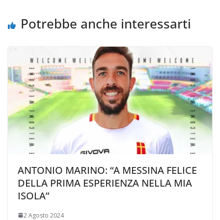
o
r
p
n
i
k
p
k
d
Potrebbe anche interessarti
i
ANTONIO MARINO: “A MESSINA FELICE
DELLA PRIMA ESPERIENZA NELLA MIA
ISOLA”
2 Agosto 2024