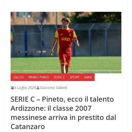
CALCIO
PRIMO PIANO
SERIE C
SPORT
VARIE
3 Luglio 2026
Giacomo Valenti
SERIE C – Pineto, ecco il talento
Ardizzone: il classe 2007
messinese arriva in prestito dal
Catanzaro