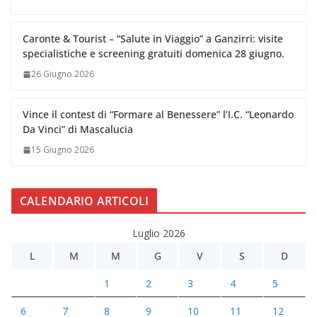
Caronte & Tourist – “Salute in Viaggio” a Ganzirri: visite
specialistiche e screening gratuiti domenica 28 giugno.
26 Giugno 2026
Vince il contest di “Formare al Benessere” l’I.C. “Leonardo
Da Vinci” di Mascalucia
15 Giugno 2026
CALENDARIO ARTICOLI
Luglio 2026
L
M
M
G
V
S
D
1
2
3
4
5
6
7
8
9
10
11
12