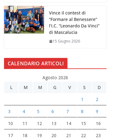
Vince il contest di
“Formare al Benessere”
l’I.C. “Leonardo Da Vinci”
di Mascalucia
15 Giugno 2026
CALENDARIO ARTICOLI
Agosto 2026
L
M
M
G
V
S
D
1
2
3
4
5
6
7
8
9
10
11
12
13
14
15
16
17
18
19
20
21
22
23