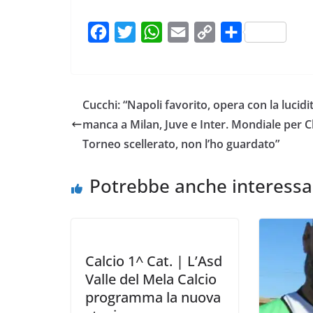
F
T
W
E
C
C
a
w
h
m
o
o
c
i
a
a
p
n
e
t
t
i
y
d
Cucchi: “Napoli favorito, opera con la lucidi
b
t
s
l
L
i
manca a Milan, Juve e Inter. Mondiale per C
o
e
A
i
v
Torneo scellerato, non l’ho guardato”
o
r
p
n
i
k
p
k
d
Potrebbe anche interessa
i
Calcio 1^ Cat. | L’Asd
Valle del Mela Calcio
programma la nuova