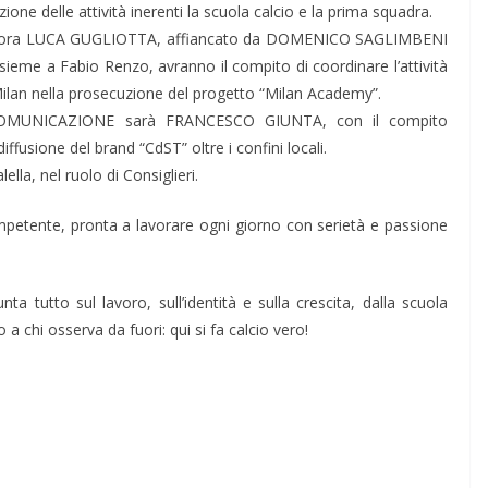
ne delle attività inerenti la scuola calcio e la prima squadra.
ancora LUCA GUGLIOTTA, affiancato da DOMENICO SAGLIMBENI
eme a Fabio Renzo, avranno il compito di coordinare l’attività
. Milan nella prosecuzione del progetto “Milan Academy”.
COMUNICAZIONE sarà FRANCESCO GIUNTA, con il compito
ffusione del brand “CdST” oltre i confini locali.
la, nel ruolo di Consiglieri.
mpetente, pronta a lavorare ogni giorno con serietà e passione
ta tutto sul lavoro, sull’identità e sulla crescita, dalla scuola
a chi osserva da fuori: qui si fa calcio vero!