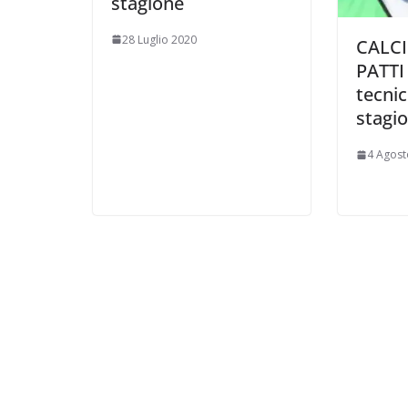
stagione
28 Luglio 2020
CALCI
PATTI 
tecni
stagi
4 Agost