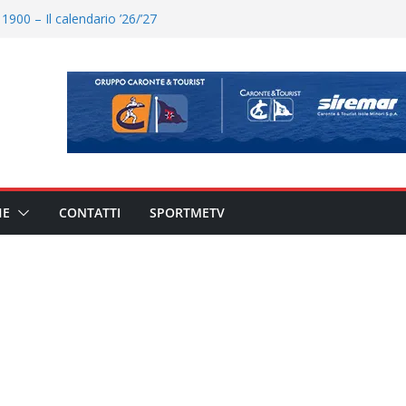
900 – Il calendario ’26/’27
o il ritiro di Cascia: intensità e
uando chiama questa piazza non
a Serie D»
eduta e allenamento congiunto.
ato il caso sul contratto del
 l’ACR Messina
HE
CONTATTI
SPORTMETV