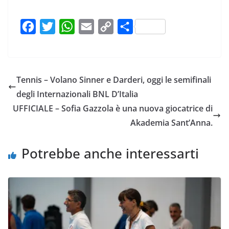
F
T
W
E
C
C
a
w
h
m
o
o
c
i
a
a
p
n
e
t
t
i
y
d
Tennis – Volano Sinner e Darderi, oggi le semifinali
b
t
s
l
L
i
degli Internazionali BNL D’Italia
o
e
A
i
v
UFFICIALE – Sofia Gazzola è una nuova giocatrice di
o
r
p
n
i
Akademia Sant’Anna.
k
p
k
d
i
Potrebbe anche interessarti