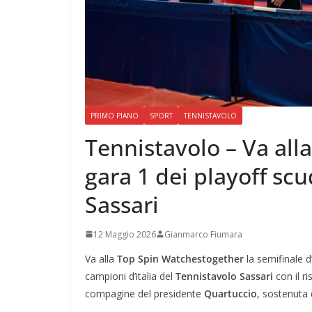
PRIMO PIANO
SPORT
TENNISTAVOLO
Tennistavolo – Va al
gara 1 dei playoff scu
Sassari
12 Maggio 2026
Gianmarco Fiumara
Va alla
Top Spin Watchestogether
la semifinale d
campioni d’italia del
Tennistavolo Sassari
con il ri
compagine del presidente
Quartuccio
, sostenuta 