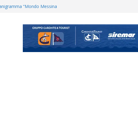
ganigramma “Mondo Messina
uta il terzino Matteo Guerriero
enta il progetto Messina. “La
ochiamo ma non chi siamo”
Vi.So.D.: bocciato il Fasano,
essina e Kamarat restano in
Cascia: si alzano i ritmi tra lavoro