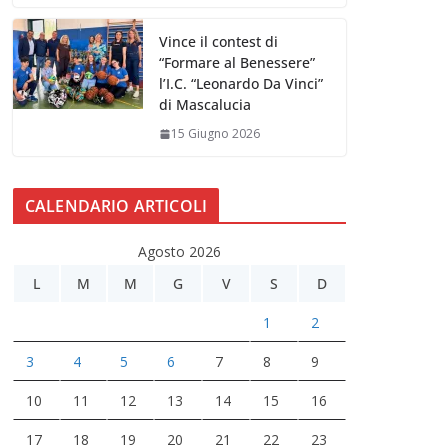
Vince il contest di
“Formare al Benessere”
l’I.C. “Leonardo Da Vinci”
di Mascalucia
15 Giugno 2026
CALENDARIO ARTICOLI
Agosto 2026
L
M
M
G
V
S
D
1
2
3
4
5
6
7
8
9
10
11
12
13
14
15
16
17
18
19
20
21
22
23