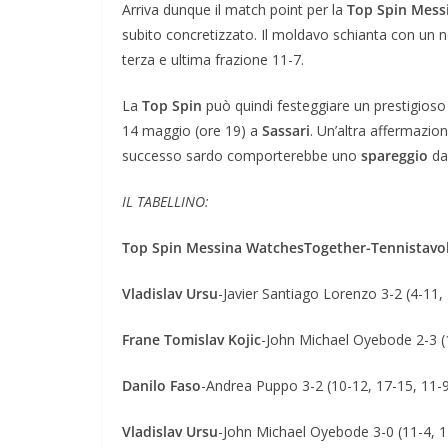
Arriva dunque il match point per la
Top Spin Mess
subito concretizzato. Il moldavo schianta con un 
terza e ultima frazione 11-7.
La
Top Spin
può quindi festeggiare un prestigioso
14 maggio (ore 19) a
Sassari
. Un’altra affermazio
successo sardo comporterebbe uno
spareggio
da 
IL TABELLINO:
Top Spin Messina WatchesTogether-Tennistavol
Vladislav Ursu
-Javier Santiago Lorenzo 3-2 (4-11, 
Frane Tomislav Kojic
-John Michael Oyebode 2-3 (1
Danilo Faso
-Andrea Puppo 3-2 (10-12, 17-15, 11-9
Vladislav Ursu
-John Michael Oyebode 3-0 (11-4, 1