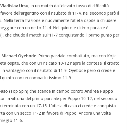
a
Vladislav Ursu
, in un match dall’elevato tasso di difficoltà
 favore dell’argentino con il risultato di 11-4, nel secondo però il
. Nella terza frazione è nuovamente l’atleta ospite a chiudere
peggiare con un netto 11-4. Nel quinto e ultimo parziale è
-5), che chiude il match sull’11-7 conquistando il primo punto per
n Michael Oyebode
. Primo parziale combattuto, ma con Kojic
leta ospite, che con un risicato 10-12 riapre la contesa. Il croato
in vantaggio con il risultato di 11-9. Oyebode però ci crede e
al quinto con un combattutissimo 11-9.
Faso
(Top Spin) che scende in campo contro
Andrea Puppo
 con la vittoria del primo parziale per Puppo 10-12, nel secondo
terminata con un 17-15. L’atleta di casa ci crede e conquista
arta con un secco 11-2 in favore di Puppo. Ancora una volta
 meglio 11-6.