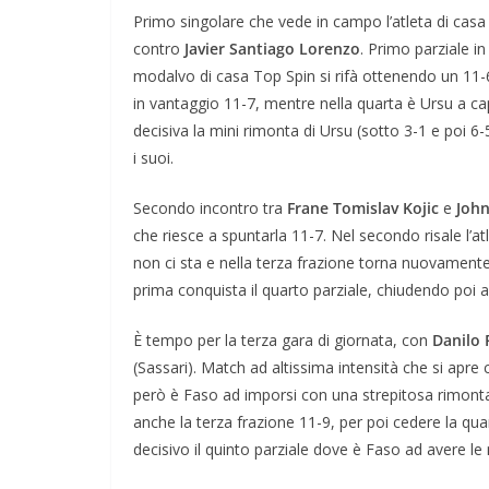
Primo singolare che vede in campo l’atleta di cas
contro
Javier Santiago Lorenzo
. Primo parziale in
modalvo di casa Top Spin si rifà ottenendo un 11-6
in vantaggio 11-7, mentre nella quarta è Ursu a ca
decisiva la mini rimonta di Ursu (sotto 3-1 e poi 6
i suoi.
Secondo incontro tra
Frane Tomislav Kojic
e
Joh
che riesce a spuntarla 11-7. Nel secondo risale l’at
non ci sta e nella terza frazione torna nuovamente 
prima conquista il quarto parziale, chiudendo poi 
È tempo per la terza gara di giornata, con
Danilo 
(Sassari). Match ad altissima intensità che si apre
però è Faso ad imporsi con una strepitosa rimonta 
anche la terza frazione 11-9, per poi cedere la qu
decisivo il quinto parziale dove è Faso ad avere le