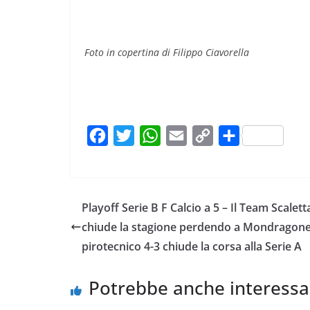
Foto in copertina di Filippo Ciavorella
F
T
W
E
C
C
a
w
h
m
o
o
c
i
a
a
p
n
e
t
t
i
y
d
Playoff Serie B F Calcio a 5 – Il Team Scalett
b
t
s
l
L
i
chiude la stagione perdendo a Mondragone
o
e
A
i
v
pirotecnico 4-3 chiude la corsa alla Serie A
o
r
p
n
i
k
p
k
d
Potrebbe anche interessa
i