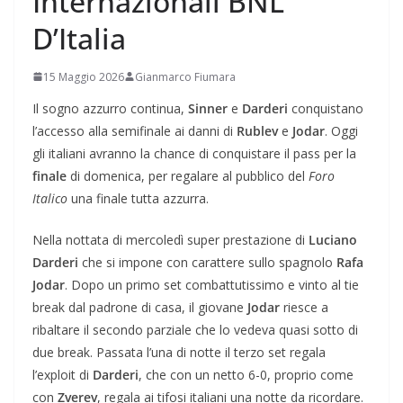
Internazionali BNL
D’Italia
15 Maggio 2026
Gianmarco Fiumara
Il sogno azzurro continua,
Sinner
e
Darderi
conquistano
l’accesso alla semifinale ai danni di
Rublev
e
Jodar
. Oggi
gli italiani avranno la chance di conquistare il pass per la
finale
di domenica, per regalare al pubblico del
Foro
Italico
una finale tutta azzurra.
Nella nottata di mercoledì super prestazione di
Luciano
Darderi
che si impone con carattere sullo spagnolo
Rafa
Jodar
. Dopo un primo set combattutissimo e vinto al tie
break dal padrone di casa, il giovane
Jodar
riesce a
ribaltare il secondo parziale che lo vedeva quasi sotto di
due break. Passata l’una di notte il terzo set regala
l’exploit di
Darderi
, che con un netto 6-0, proprio come
con
Zverev
, regala ai tifosi italiani una notte da ricordare.