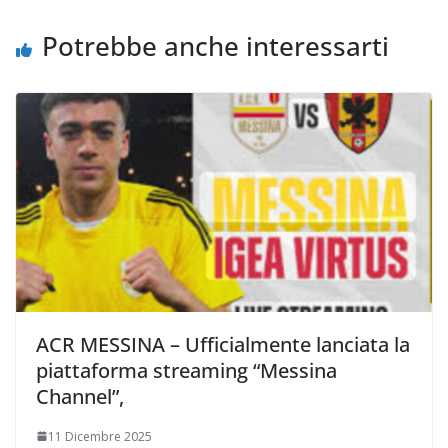
k
p
k
d
i
Potrebbe anche interessarti
ACR MESSINA – Ufficialmente lanciata la
piattaforma streaming “Messina
Channel”,
11 Dicembre 2025