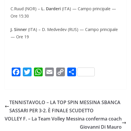
C.Ruud (NOR) –
L. Darderi
(ITA) — Campo principale —
Ore 15:30
J. Sinner
(ITA) – D. Medvedev (RUS) — Campo principale
— Ore 19
F
T
W
E
C
C
a
w
h
m
o
o
c
i
a
a
p
n
e
t
t
i
y
d
TENNISTAVOLO – LA TOP SPIN MESSINA SBANCA
b
t
s
l
L
i
SASSARI PER 3-2. È FINALE SCUDETTO
o
e
A
i
v
VOLLEY F. – La Team Volley Messina conferma coach
o
r
p
n
i
Giovanni Di Mauro