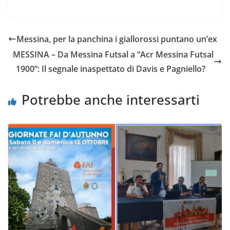
a
w
h
m
o
o
c
i
a
a
p
n
e
t
t
i
y
d
Messina, per la panchina i giallorossi puntano un’ex
b
t
s
l
L
i
MESSINA – Da Messina Futsal a “Acr Messina Futsal
o
e
A
i
v
1900”: Il segnale inaspettato di Davis e Pagniello?
o
r
p
n
i
k
p
k
d
Potrebbe anche interessarti
i