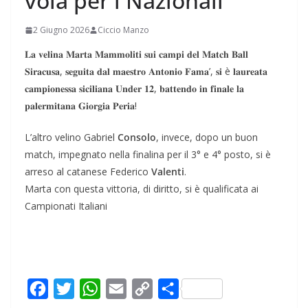
vola per i Nazionali
2 Giugno 2026
Ciccio Manzo
𝐋𝐚 𝐯𝐞𝐥𝐢𝐧𝐚 𝐌𝐚𝐫𝐭𝐚 𝐌𝐚𝐦𝐦𝐨𝐥𝐢𝐭𝐢 𝐬𝐮𝐢 𝐜𝐚𝐦𝐩𝐢 𝐝𝐞𝐥 𝐌𝐚𝐭𝐜𝐡 𝐁𝐚𝐥𝐥
𝐒𝐢𝐫𝐚𝐜𝐮𝐬𝐚, 𝐬𝐞𝐠𝐮𝐢𝐭𝐚 𝐝𝐚𝐥 𝐦𝐚𝐞𝐬𝐭𝐫𝐨 𝐀𝐧𝐭𝐨𝐧𝐢𝐨 𝐅𝐚𝐦𝐚’, 𝐬𝐢 è 𝐥𝐚𝐮𝐫𝐞𝐚𝐭𝐚
𝐜𝐚𝐦𝐩𝐢𝐨𝐧𝐞𝐬𝐬𝐚 𝐬𝐢𝐜𝐢𝐥𝐢𝐚𝐧𝐚 𝐔𝐧𝐝𝐞𝐫 𝟏𝟐, 𝐛𝐚𝐭𝐭𝐞𝐧𝐝𝐨 𝐢𝐧 𝐟𝐢𝐧𝐚𝐥𝐞 𝐥𝐚
𝐩𝐚𝐥𝐞𝐫𝐦𝐢𝐭𝐚𝐧𝐚 𝐆𝐢𝐨𝐫𝐠𝐢𝐚 𝐏𝐞𝐫𝐢𝐚!
L’altro velino Gabriel
Consolo
, invece, dopo un buon
match, impegnato nella finalina per il 3° e 4° posto, si è
arreso al catanese Federico
Valenti
.
Marta con questa vittoria, di diritto, si è qualificata ai
Campionati Italiani
F
T
W
E
C
C