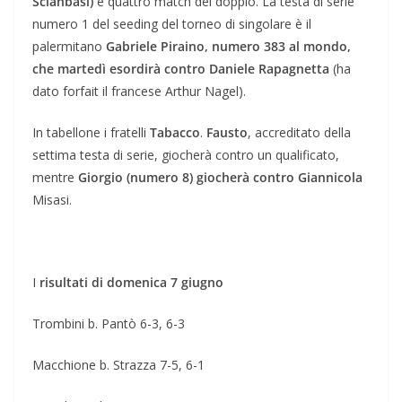
Sciahbasi)
e quattro match del doppio. La testa di serie
numero 1 del seeding del torneo di singolare è il
palermitano
Gabriele Piraino, numero 383 al mondo,
che martedì esordirà contro Daniele Rapagnetta
(ha
dato forfait il francese Arthur Nagel).
In tabellone i fratelli
Tabacco
.
Fausto
, accreditato della
settima testa di serie, giocherà contro un qualificato,
mentre
Giorgio (numero 8) giocherà contro Giannicola
Misasi.
I
risultati di domenica 7 giugno
Trombini b. Pantò 6-3, 6-3
Macchione b. Strazza 7-5, 6-1