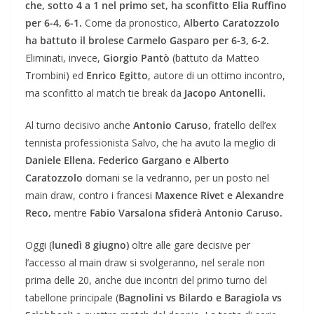
che, sotto 4 a 1 nel primo set, ha sconfitto Elia Ruffino
per 6-4, 6-1.
Come da pronostico,
Alberto Caratozzolo
ha battuto il brolese Carmelo Gasparo per 6-3, 6-2.
Eliminati, invece,
Giorgio Pantò
(battuto da Matteo
Trombini) ed
Enrico Egitto
, autore di un ottimo incontro,
ma sconfitto al match tie break da
Jacopo Antonelli.
Al turno decisivo anche
Antonio Caruso,
fratello dell’ex
tennista professionista Salvo, che ha avuto la meglio di
Daniele Ellena.
Federico Gargano e Alberto
Caratozzolo
domani se la vedranno, per un posto nel
main draw, contro i francesi
Maxence Rivet e Alexandre
Reco,
mentre
Fabio Varsalona sfiderà Antonio Caruso.
Oggi (
lunedì 8 giugno)
oltre alle gare decisive per
l’accesso al main draw si svolgeranno, nel serale non
prima delle 20, anche due incontri del primo turno del
tabellone principale (
Bagnolini vs Bilardo e Baragiola vs