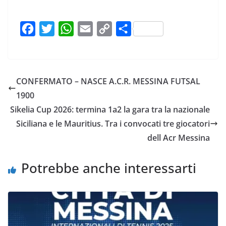
F
T
W
E
C
C
a
w
h
m
o
o
c
i
a
a
p
n
e
t
t
i
y
d
CONFERMATO – NASCE A.C.R. MESSINA FUTSAL
b
t
s
l
L
i
1900
o
e
A
i
v
Sikelia Cup 2026: termina 1a2 la gara tra la nazionale
o
r
p
n
i
Siciliana e le Mauritius. Tra i convocati tre giocatori
k
p
k
d
dell Acr Messina
i
Potrebbe anche interessarti