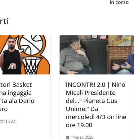
in corso
rti
tori Basket
INCONTRI 2.0 | Nino
na ingaggia
MIcali Presidente
rta ala Dario
del…” Pianeta Cus
aro
Unime.” Da
mercoledì 4/3 on line
mbre 2021
ore 19.00
4 Marzo 2020