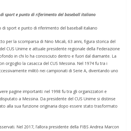
i sport e punto di riferimento del baseball italiano
i sport e punto di riferimento del baseball italiano
to per la scomparsa di Nino Micali, 63 anni, figura storica del
te del CUS Unime e attuale presidente regionale della Federazione
profondo in chi lo ha conosciuto dentro e fuori dal diamante. La
con orgoglio la casacca del CUS Messina. Nel 1974 fu tra i
successivamente militò nei campionati di Serie A, diventando uno
ivere pagine importanti: nel 1998 fu tra gli organizzatori e
disputato a Messina. Da presidente del CUS Unime si distinse
tato alla sua funzione originaria dopo essere stato trasformato
servati. Nel 2017, l’allora presidente della FIBS Andrea Marcon