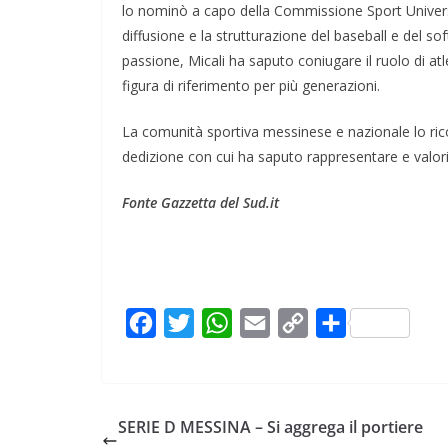
lo nominò a capo della Commissione Sport Universita
diffusione e la strutturazione del baseball e del sof
passione, Micali ha saputo coniugare il ruolo di atl
figura di riferimento per più generazioni.
La comunità sportiva messinese e nazionale lo rico
dedizione con cui ha saputo rappresentare e valorizz
Fonte Gazzetta del Sud.it
F
T
W
E
C
C
a
w
h
m
o
o
c
i
a
a
p
n
e
t
t
i
y
d
SERIE D MESSINA – Si aggrega il portiere
b
t
s
l
L
i