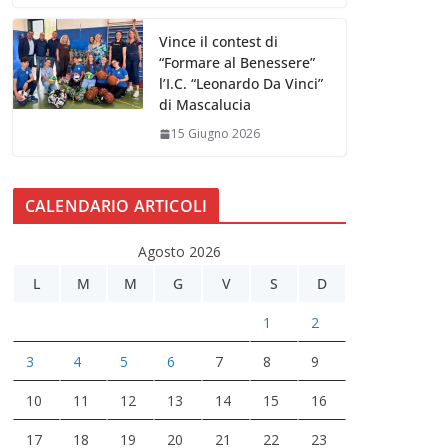
Vince il contest di
“Formare al Benessere”
l’I.C. “Leonardo Da Vinci”
di Mascalucia
15 Giugno 2026
CALENDARIO ARTICOLI
Agosto 2026
L
M
M
G
V
S
D
1
2
3
4
5
6
7
8
9
10
11
12
13
14
15
16
17
18
19
20
21
22
23