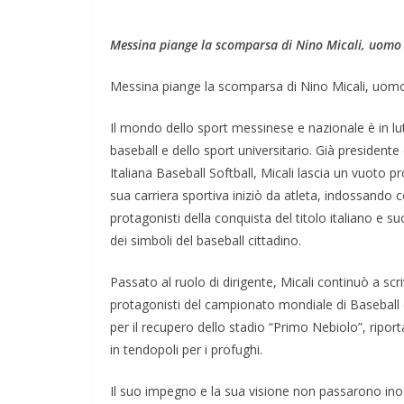
Messina piange la scomparsa di Nino Micali, uomo d
Messina piange la scomparsa di Nino Micali, uomo d
Il mondo dello sport messinese e nazionale è in lut
baseball e dello sport universitario. Già presiden
Italiana Baseball Softball, Micali lascia un vuoto 
sua carriera sportiva iniziò da atleta, indossando 
protagonisti della conquista del titolo italiano e 
dei simboli del baseball cittadino.
Passato al ruolo di dirigente, Micali continuò a scr
protagonisti del campionato mondiale di Baseball 
per il recupero dello stadio “Primo Nebiolo”, ripor
in tendopoli per i profughi.
Il suo impegno e la sua visione non passarono inos