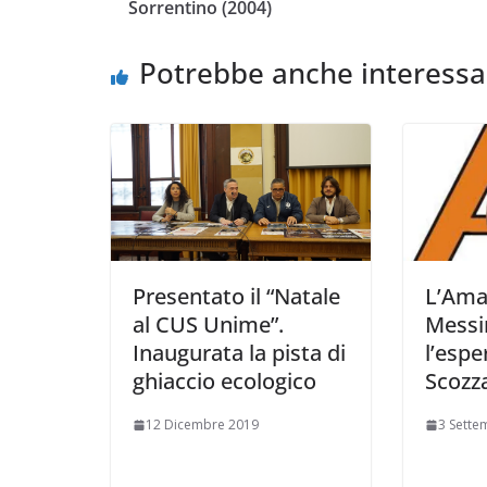
Sorrentino (2004)
o
e
A
i
v
o
r
p
n
i
Potrebbe anche interessa
k
p
k
d
i
Presentato il “Natale
L’Ama
al CUS Unime”.
Messi
Inaugurata la pista di
l’espe
ghiaccio ecologico
Scozz
12 Dicembre 2019
3 Sette