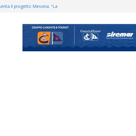
uta il terzino Matteo Guerriero
enta il progetto Messina. “La
ochiamo ma non chi siamo”
Vi.So.D.: bocciato il Fasano,
essina e Kamarat restano in
Cascia: si alzano i ritmi tra lavoro
ganigramma “Mondo Messina