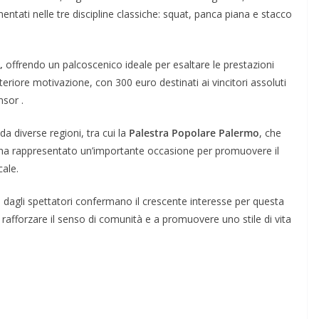
entati nelle tre discipline classiche: squat, panca piana e stacco
,
offrendo un palcoscenico ideale per esaltare le prestazioni
teriore motivazione, con 300 euro destinati ai vincitori assoluti
nsor .
 da diverse regioni, tra cui la
Palestra Popolare Palermo
, che
ha rappresentato un’importante occasione per promuovere il
cale.
e dagli spettatori confermano il crescente interesse per questa
o a rafforzare il senso di comunità e a promuovere uno stile di vita