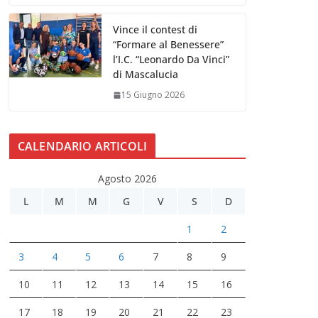
Vince il contest di
“Formare al Benessere”
l’I.C. “Leonardo Da Vinci”
di Mascalucia
15 Giugno 2026
CALENDARIO ARTICOLI
Agosto 2026
L
M
M
G
V
S
D
1
2
3
4
5
6
7
8
9
10
11
12
13
14
15
16
17
18
19
20
21
22
23