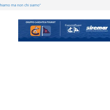
enta il progetto Messina. “La
ochiamo ma non chi siamo”
Vi.So.D.: bocciato il Fasano,
essina e Kamarat restano in
Cascia: si alzano i ritmi tra lavoro
ganigramma “Mondo Messina
uta il terzino Matteo Guerriero