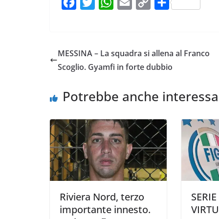
F
T
W
E
C
C
a
w
h
m
o
o
c
i
a
a
p
n
e
t
t
i
y
d
MESSINA – La squadra si allena al Franco
b
t
s
l
L
i
Scoglio. Gyamfi in forte dubbio
o
e
A
i
v
o
r
p
n
i
Potrebbe anche interessa
k
p
k
d
i
Riviera Nord, terzo
SERIE 
importante innesto.
VIRTU