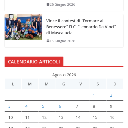
26 Giugno 2026
Vince il contest di “Formare al
Benessere” l’I.C. “Leonardo Da Vinci”
di Mascalucia
15 Giugno 2026
CALENDARIO ARTICOLI
Agosto 2026
L
M
M
G
V
S
D
1
2
3
4
5
6
7
8
9
10
11
12
13
14
15
16