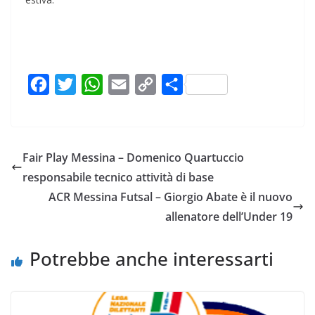
F
T
W
E
C
C
a
w
h
m
o
o
c
i
a
a
p
n
e
t
t
i
y
d
Fair Play Messina – Domenico Quartuccio
b
t
s
l
L
i
responsabile tecnico attività di base
o
e
A
i
v
ACR Messina Futsal – Giorgio Abate è il nuovo
o
r
p
n
i
allenatore dell’Under 19
k
p
k
d
i
Potrebbe anche interessarti