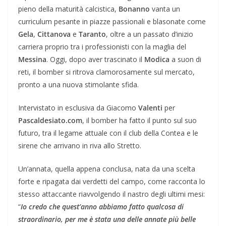
pieno della maturità calcistica,
Bonanno
vanta un
curriculum pesante in piazze passionali e blasonate come
Gela
,
Cittanova
e
Taranto
, oltre a un passato d’inizio
carriera proprio tra i professionisti con la maglia del
Messina
. Oggi, dopo aver trascinato il
Modica
a suon di
reti, il bomber si ritrova clamorosamente sul mercato,
pronto a una nuova stimolante sfida.
Intervistato in esclusiva da Giacomo
Valenti
per
Pascaldesiato.com
, il bomber ha fatto il punto sul suo
futuro, tra il legame attuale con il club della Contea e le
sirene che arrivano in riva allo Stretto.
​Un’annata, quella appena conclusa, nata da una scelta
forte e ripagata dai verdetti del campo, come racconta lo
stesso attaccante riavvolgendo il nastro degli ultimi mesi:
“
Io credo che quest’anno abbiamo fatto qualcosa di
straordinario, per me è stata una delle annate più belle