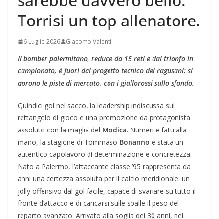
sarebbe davvero bello.
Torrisi un top allenatore.
6 Luglio 2026
Giacomo Valenti
Il bomber palermitano, reduce da 15 reti e dal trionfo in
campionato, è fuori dal progetto tecnico dei ragusani: si
aprono le piste di mercato, con i giallorossi sullo sfondo.
Quindici gol nel sacco, la leadership indiscussa sul
rettangolo di gioco e una promozione da protagonista
assoluto con la maglia del
Modica
. Numeri e fatti alla
mano, la stagione di Tommaso
Bonanno
è stata un
autentico capolavoro di determinazione e concretezza.
Nato a Palermo, l’attaccante classe ’95 rappresenta da
anni una certezza assoluta per il calcio meridionale: un
jolly offensivo dal gol facile, capace di svariare su tutto il
fronte d’attacco e di caricarsi sulle spalle il peso del
reparto avanzato. Arrivato alla soglia dei 30 anni, nel