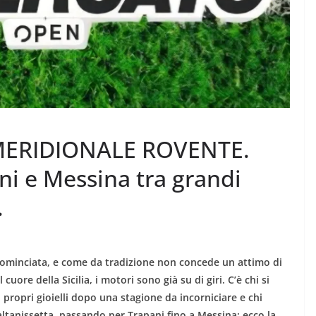
MERIDIONALE ROVENTE.
ni e Messina tra grandi
.
 cominciata, e come da tradizione non concede un attimo di
cuore della Sicilia, i motori sono già su di giri. C’è chi si
a i propri gioielli dopo una stagione da incorniciare e chi
Caltanissetta, passando per Trapani fino a Messina: ecco la