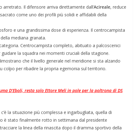
o arretrato. Il difensore arriva direttamente dall’
Acireale
, reduce
acrato come uno dei profili più solidi e affidabili della
osforo e una grandissima dose di esperienza. Il centrocampista
 della mediana granata.
a categoria. Centrocampista completo, abituato a palcoscenici
 guidare la squadra nei momenti cruciali della stagione.
imostrano che il livello generale nel meridione si sta alzando
 colpo per ribadire la propria egemonia sul territorio.
ma D’Eboli, resta solo Ettore Meli in pole per la poltrona di DS
c’è la situazione più complessa e ingarbugliata, quella di
nzio è stato finalmente rotto in settimana dal presidente
tracciare la linea della rinascita dopo il dramma sportivo della