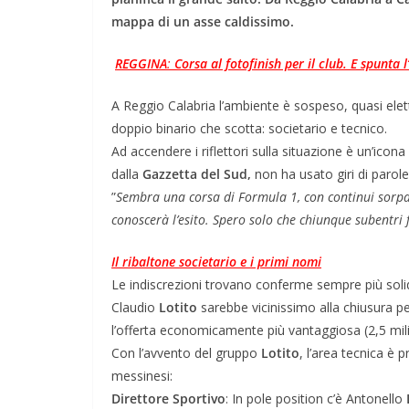
mappa di un asse caldissimo.
​
REGGINA
:
Corsa al fotofinish per il club. E spunta 
​A Reggio Calabria l’ambiente è sospeso, quasi elett
doppio binario che scotta: societario e tecnico.
​Ad accendere i riflettori sulla situazione è un’icona
dalla
Gazzetta del Sud,
non ha usato giri di parole
​”
Sembra una corsa di Formula 1, con continui sorpass
conoscerà l’esito. Spero solo che chiunque subentri 
​Il ribaltone societario e i primi nomi
Le indiscrezioni trovano conferme sempre più solide
Claudio
Lotito
sarebbe vicinissimo alla chiusura pe
l’offerta economicamente più vantaggiosa (2,5 mili
​Con l’avvento del gruppo
Lotito
, l’area tecnica è 
messinesi:
Direttore
Sportivo
: In pole position c’è Antonello