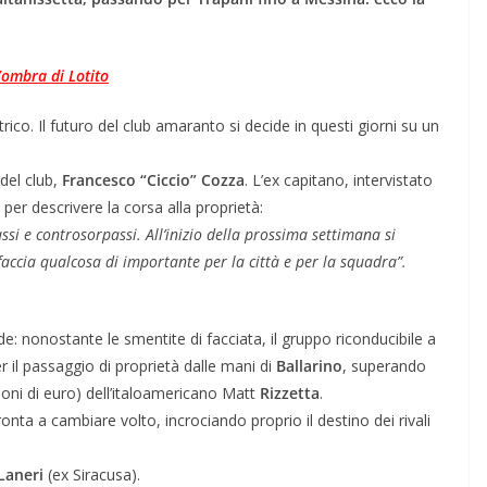
l’ombra di Lotito
rico. Il futuro del club amaranto si decide in questi giorni su un
 del club,
Francesco “Ciccio” Cozza
. L’ex capitano, intervistato
 per descrivere la corsa alla proprietà:
i e controsorpassi. All’inizio della prossima settimana si
faccia qualcosa di importante per la città e per la squadra”.
: nonostante le smentite di facciata, il gruppo riconducibile a
r il passaggio di proprietà dalle mani di
Ballarino
, superando
oni di euro) dell’italoamericano Matt
Rizzetta
.
pronta a cambiare volto, incrociando proprio il destino dei rivali
Laneri
(ex Siracusa).