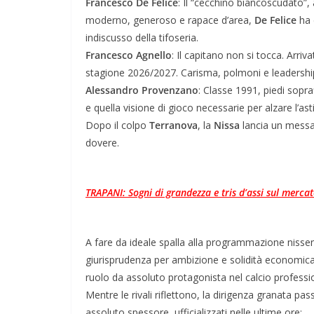
Francesco
De Felice
: Il “cecchino biancoscudato”,
moderno, generoso e rapace d’area,
De
Felice
ha 
indiscusso della tifoseria.
Francesco
Agnello
: Il capitano non si tocca. Arriva
stagione 2026/2027. Carisma, polmoni e leadershi
Alessandro
Provenzano
: Classe 1991, piedi sopra
e quella visione di gioco necessarie per alzare l’a
​Dopo il colpo
Terranova
, la
Nissa
lancia un messag
dovere.
TRAPANI: Sogni di grandezza e tris d’assi sul merca
A fare da ideale spalla alla programmazione nissen
giurisprudenza per ambizione e solidità economica
ruolo da assoluto protagonista nel calcio professio
​Mentre le rivali riflettono, la dirigenza granata pas
assoluto spessore, ufficializzati nelle ultime ore: