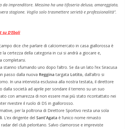
era da imprenditore. Messina ha una tifoseria delusa, amareggiata,
vera stagione. Voglio solo trasmettere serietà e professionalità”.
t su D’Eboli
del campo dice che parlare di calciomercato in casa giallorossa è
 certezza della categoria in cui si andrà a giocare e,
 a completarsi.
nza stanno sfumando uno dopo l’altro. Se da un lato l’ex Siracusa
un passo dalla nuova
Reggina
targata
Lotito
, dall’altro si
rno. In una intervista esclusiva alla nostra testata, il direttore
o dalla società ad aprile per sondare il terreno su un suo
hiarato con amarezza di non essere mai più stato ricontattato nei
r rivestire il ruolo di DS in giallorosso.
native, per la poltrona di Direttore Sportivo resta una sola
i
. L’ex dirigente del
Sant’Agata
è l’unico nome rimasto
 radar del club peloritano. Salvo clamorose e impreviste