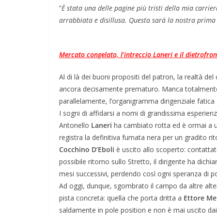
​”
È stata una delle pagine più tristi della mia carri
arrabbiata e disillusa. Questa sarà la nostra prima 
Mercato congelato, l’intreccio Laneri e il dietrofron
​Al di là dei buoni propositi del patron, la realtà 
ancora decisamente prematuro. Manca totalmente la
parallelamente, l’organigramma dirigenziale fatica
​I sogni di affidarsi a nomi di grandissima esperie
Antonello
Laneri
ha cambiato rotta ed è ormai a 
registra la definitiva fumata nera per un gradito rito
Cocchino
D’Eboli
è uscito allo scoperto: contattat
possibile ritorno sullo Stretto, il dirigente ha dic
mesi successivi, perdendo così ogni speranza di pote
​Ad oggi, dunque, sgombrato il campo da altre alter
pista concreta: quella che porta dritta a
Ettore
Mel
saldamente in pole position e non è mai uscito dai