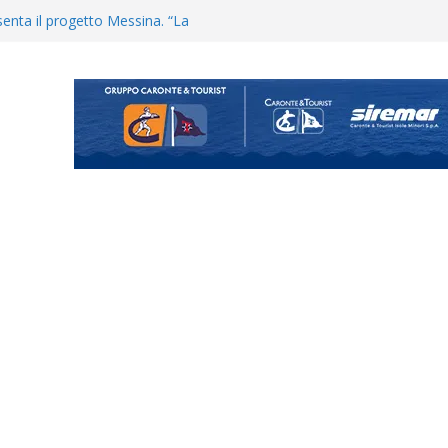
uta il terzino Matteo Guerriero
enta il progetto Messina. “La
ochiamo ma non chi siamo”
Vi.So.D.: bocciato il Fasano,
essina e Kamarat restano in
Cascia: si alzano i ritmi tra lavoro
ganigramma “Mondo Messina