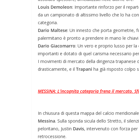
Louis
​
Demoleon
: Importante rinforzo per il repart
da un campionato di altissimo livello che lo ha cons
categoria.
Dario
Maltese
: Un innesto che porta geometrie, f
palermitano è pronto a prendere in mano le chiavi
Dario
Giacomarro
: Un vero e proprio lusso per l
importanti e dotato di quel carisma necessario per
​I movimenti di mercato della dirigenza trapanese d
drasticamente, e il
Trapani
ha già risposto colpo su
MESSINA: L’incognita categoria frena il mercato. Sfu
In chiusura di questa mappa del calcio meridionale 
Messina
. Sulla sponda sicula dello Stretto, il sile
peloritano, Justin
Davis
, intervenuto con forza per 
retrocessione.