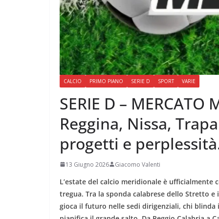
CALCIO
PRIMO PIANO
SERIE D
SPORT
VARIE
SERIE D – MERCATO 
Reggina, Nissa, Trapa
progetti e perplessità
13 Giugno 2026
Giacomo Valenti
L’estate del calcio meridionale è ufficialmente
tregua. Tra la sponda calabrese dello Stretto e il 
gioca il futuro nelle sedi dirigenziali, chi blind
pianifica il grande salto. Da Reggio Calabria a 