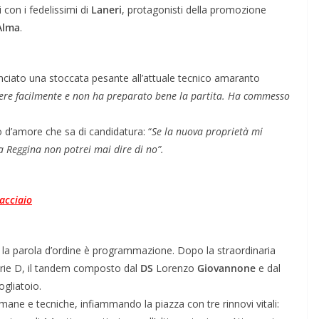
ti con i fedelissimi di
Laneri
, protagonisti della promozione
Alma
.
anciato una stoccata pesante all’attuale tecnico amaranto
cere facilmente e non ha preparato bene la partita. Ha commesso
 d’amore che sa di candidatura: “
Se la nuova proprietà mi
la Reggina non potrei mai dire di no”.
’acciaio
la parola d’ordine è programmazione. Dopo la straordinaria
Serie D, il tandem composto dal
DS
Lorenzo
Giovannone
e dal
ogliatoio.
umane e tecniche, infiammando la piazza con tre rinnovi vitali: