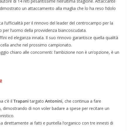
 autore di 14 reti pesantissime nell’ultima stagione. Attaccante
dimostrato un attaccamento alla maglia che lo ha reso l’idolo
ta l’ufficialità per il rinnovo del leader del centrocampo per la
p per l’uomo della provvidenza biancoscudata.
ffini ed eleganza innata. Il suo rinnovo garantisce quella qualità
sticella anche nel prossimo campionato.
gio chiaro alle concorrenti: l’ambizione non è un’opzione, è un
to
a c’è il
Trapani
targato
Antonini
, che continua a fare
, dimostrando di non voler badare a spese per recitare un
nistico.
sa direttamente ai fatti e puntella l’organico con tre innesti di