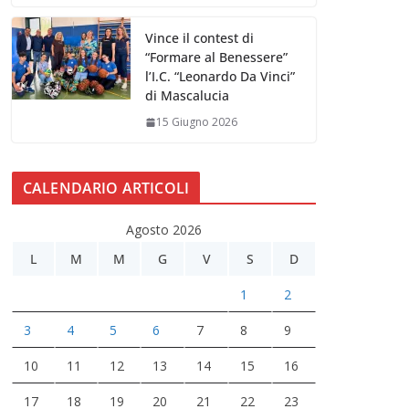
Vince il contest di
“Formare al Benessere”
l’I.C. “Leonardo Da Vinci”
di Mascalucia
15 Giugno 2026
CALENDARIO ARTICOLI
Agosto 2026
L
M
M
G
V
S
D
1
2
3
4
5
6
7
8
9
10
11
12
13
14
15
16
17
18
19
20
21
22
23