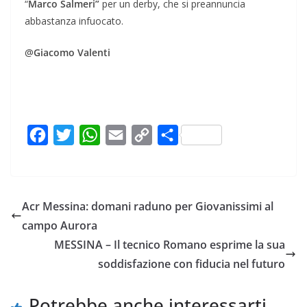
“
Marco Salmeri”
per un derby, che si preannuncia
abbastanza infuocato.
@
Giacomo Valenti
F
T
W
E
C
C
a
w
h
m
o
o
c
i
a
a
p
n
e
t
t
i
y
d
Acr Messina: domani raduno per Giovanissimi al
b
t
s
l
L
i
campo Aurora
o
e
A
i
v
MESSINA – Il tecnico Romano esprime la sua
o
r
p
n
i
soddisfazione con fiducia nel futuro
k
p
k
d
i
Potrebbe anche interessarti