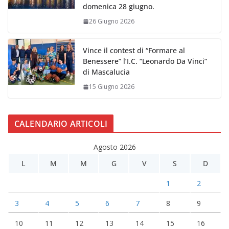
domenica 28 giugno.
26 Giugno 2026
Vince il contest di “Formare al
Benessere” l’I.C. “Leonardo Da Vinci”
di Mascalucia
15 Giugno 2026
CALENDARIO ARTICOLI
Agosto 2026
L
M
M
G
V
S
D
1
2
3
4
5
6
7
8
9
10
11
12
13
14
15
16