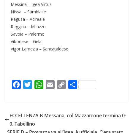
Messina – Igea Virtus
Nissa – Sambiase
Ragusa – Acireale
Reggina – Milazzo
Savoia – Palermo
Vibonese – Gela
Vigor Lamezia – Sancataldese
F
T
W
E
C
C
a
w
h
m
o
o
c
i
a
a
p
n
e
t
t
i
y
d
ECCELLENZA B Messana, col Mazzarrone termina 0-
b
t
s
l
L
i
0. Tabellino
o
e
A
i
v
SERIE D – Provazza va all’Igea, è ufficiale. C’era stato