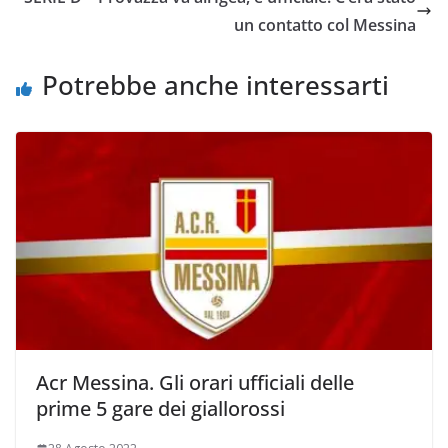
o
r
p
n
i
un contatto col Messina
k
p
k
d
i
Potrebbe anche interessarti
Acr Messina. Gli orari ufficiali delle
prime 5 gare dei giallorossi