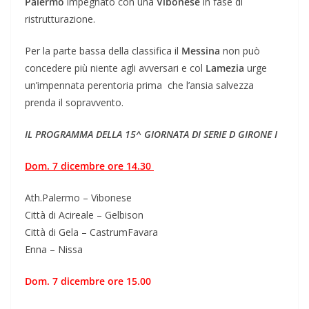
Palermo
impegnato con una
Vibonese
in fase di
ristrutturazione.
Per la parte bassa della classifica il
Messina
non può
concedere più niente agli avversari e col
Lamezia
urge
un’impennata perentoria prima che l’ansia salvezza
prenda il sopravvento.
IL PROGRAMMA DELLA 15^ GIORNATA DI SERIE D GIRONE I
Dom. 7 dicembre ore 14.30
Ath.Palermo – Vibonese
Città di Acireale – Gelbison
Città di Gela – CastrumFavara
Enna – Nissa
Dom. 7 dicembre ore 15.00