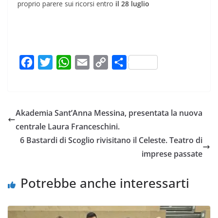
proprio parere sui ricorsi entro
il 28 luglio
F
T
W
E
C
C
a
w
h
m
o
o
c
i
a
a
p
n
e
t
t
i
y
d
Akademia Sant’Anna Messina, presentata la nuova
b
t
s
l
L
i
centrale Laura Franceschini.
o
e
A
i
v
6 Bastardi di Scoglio rivisitano il Celeste. Teatro di
o
r
p
n
i
imprese passate
k
p
k
d
i
Potrebbe anche interessarti