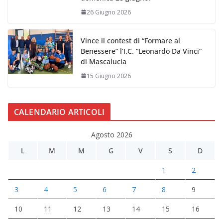
26 Giugno 2026
Vince il contest di “Formare al
Benessere” l’I.C. “Leonardo Da Vinci”
di Mascalucia
15 Giugno 2026
CALENDARIO ARTICOLI
Agosto 2026
L
M
M
G
V
S
D
1
2
3
4
5
6
7
8
9
10
11
12
13
14
15
16