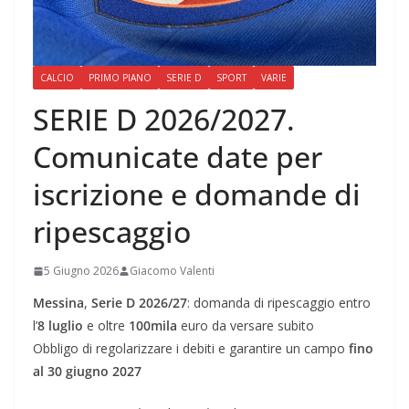
CALCIO
PRIMO PIANO
SERIE D
SPORT
VARIE
SERIE D 2026/2027.
Comunicate date per
iscrizione e domande di
ripescaggio
5 Giugno 2026
Giacomo Valenti
Messina
,
Serie D 2026/27
: domanda di ripescaggio entro
l’
8 luglio
e oltre
100mila
euro da versare subito
Obbligo di regolarizzare i debiti e garantire un campo
fino
al 30 giugno 2027