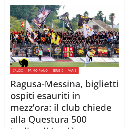
CALCIO
PRIMO PIANO
SERIE D
VARIE
Ragusa-Messina, biglietti
ospiti esauriti in
mezz’ora: il club chiede
alla Questura 500