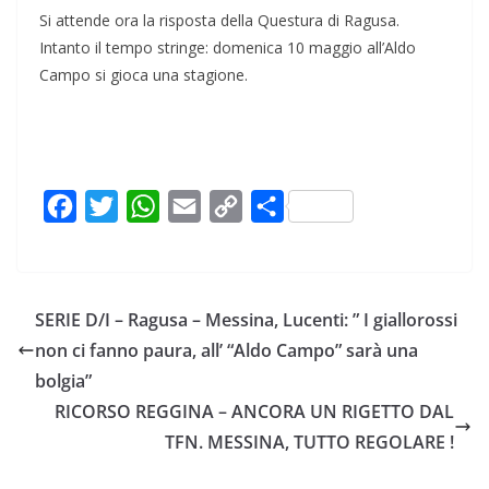
Si attende ora la risposta della Questura di Ragusa.
Intanto il tempo stringe: domenica 10 maggio all’Aldo
Campo si gioca una stagione.
F
T
W
E
C
C
a
w
h
m
o
o
c
i
a
a
p
n
e
t
t
i
y
d
SERIE D/I – Ragusa – Messina, Lucenti: ” I giallorossi
b
t
s
l
L
i
non ci fanno paura, all’ “Aldo Campo” sarà una
o
e
A
i
v
bolgia”
o
r
p
n
i
RICORSO REGGINA – ANCORA UN RIGETTO DAL
k
p
k
d
TFN. MESSINA, TUTTO REGOLARE !
i