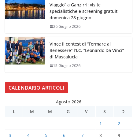
Viaggio” a Ganzirri: visite
specialistiche e screening gratuiti
domenica 28 giugno.
26 Giugno 2026
Vince il contest di “Formare al
Benessere” l’I.C. “Leonardo Da Vinci”
di Mascalucia
15 Giugno 2026
CALENDARIO ARTICOLI
Agosto 2026
L
M
M
G
V
S
D
1
2
3
4
5
6
7
8
9