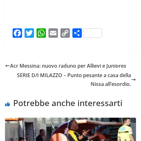
F
T
W
E
C
C
a
w
h
m
o
o
c
i
a
a
p
n
e
t
t
i
y
d
Acr Messina: nuovo raduno per Allievi e Juniores
b
t
s
l
L
i
SERIE D/I MILAZZO – Punto pesante a casa della
o
e
A
i
v
Nissa all’esordio.
o
r
p
n
i
k
p
k
d
Potrebbe anche interessarti
i