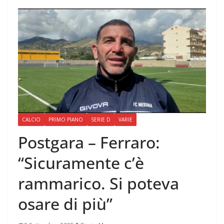
CALCIO
PRIMO PIANO
SERIE D
VARIE
Postgara – Ferraro:
“Sicuramente c’è
rammarico. Si poteva
osare di più”