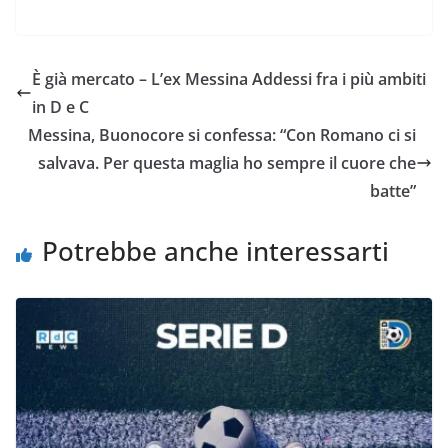
a
w
h
m
o
o
c
i
a
a
p
n
e
t
t
i
y
d
È già mercato – L’ex Messina Addessi fra i più ambiti
b
t
s
l
L
i
in D e C
o
e
A
i
v
Messina, Buonocore si confessa: “Con Romano ci si
o
r
p
n
i
salvava. Per questa maglia ho sempre il cuore che
k
p
k
d
batte”
i
Potrebbe anche interessarti