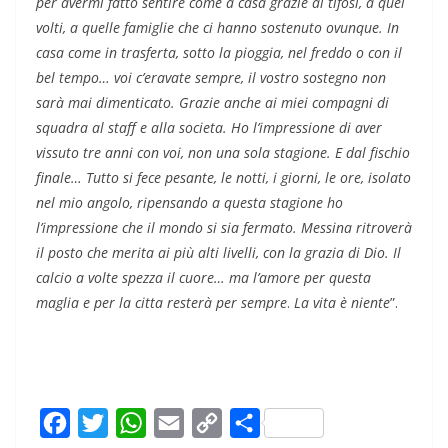
per avermi fatto sentire come a casa grazie ai tifosi, a quei
volti, a quelle famiglie che ci hanno sostenuto ovunque. In
casa come in trasferta, sotto la pioggia, nel freddo o con il
bel tempo… voi c’eravate sempre, il vostro sostegno non
sarà mai dimenticato. Grazie anche ai miei compagni di
squadra al staff e alla societa. Ho l’impressione di aver
vissuto tre anni con voi, non una sola stagione. E dal fischio
finale… Tutto si fece pesante, le notti, i giorni, le ore, isolato
nel mio angolo, ripensando a questa stagione ho
l’impressione che il mondo si sia fermato. Messina ritroverà
il posto che merita ai più alti livelli, con la grazia di Dio. Il
calcio a volte spezza il cuore… ma l’amore per questa
maglia e per la citta resterà per sempre
.
La vita è niente
”.
F
T
W
E
C
C