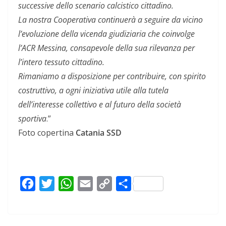
successive dello scenario calcistico cittadino.
La nostra Cooperativa continuerà a seguire da vicino
l’evoluzione della vicenda giudiziaria che coinvolge
l’ACR Messina, consapevole della sua rilevanza per
l’intero tessuto cittadino.
Rimaniamo a disposizione per contribuire, con spirito
costruttivo, a ogni iniziativa utile alla tutela
dell’interesse collettivo e al futuro della società
sportiva
.”
Foto copertina
Catania SSD
F
T
W
E
C
C
a
w
h
m
o
o
c
i
a
a
p
n