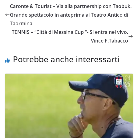
e
t
t
i
y
d
Caronte & Tourist – Via alla partnership con Taobuk.
b
t
s
l
L
i
Grande spettacolo in anteprima al Teatro Antico di
o
e
A
i
v
Taormina
o
r
p
n
i
TENNIS – “Città di Messina Cup “- Si entra nel vivo.
k
p
k
d
Vince F.Tabacco
i
Potrebbe anche interessarti