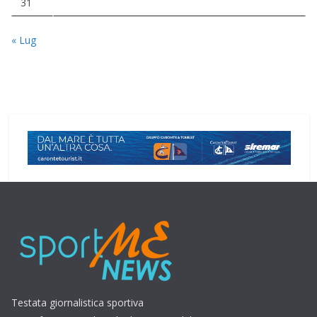
31
« Lug
Testata giornalistica sportiva