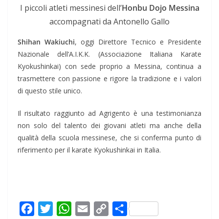
I piccoli atleti messinesi dell’
Honbu Dojo Messina
accompagnati da Antonello Gallo
Shihan Wakiuchi
, oggi Direttore Tecnico e Presidente
Nazionale dell’A.I.K.K. (Associazione Italiana Karate
Kyokushinkai) con sede proprio a Messina, continua a
trasmettere con passione e rigore la tradizione e i valori
di questo stile unico.
Il risultato raggiunto ad Agrigento è una testimonianza
non solo del talento dei giovani atleti ma anche della
qualità della scuola messinese, che si conferma punto di
riferimento per il karate Kyokushinkai in Italia.
F
T
W
E
C
C