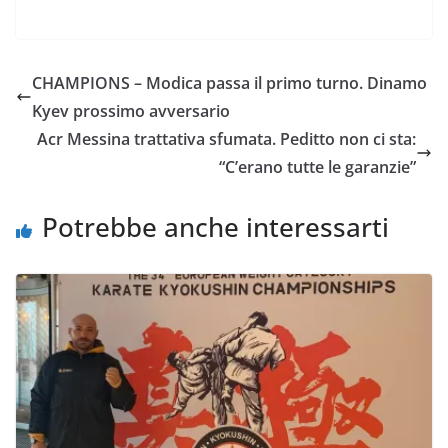
a
w
h
m
o
o
c
i
a
a
p
n
e
t
t
i
y
d
CHAMPIONS – Modica passa il primo turno. Dinamo
b
t
s
l
L
i
Kyev prossimo avversario
o
e
A
i
v
Acr Messina trattativa sfumata. Peditto non ci sta:
o
r
p
n
i
“C’erano tutte le garanzie”
k
p
k
d
i
Potrebbe anche interessarti