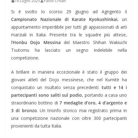
16 Luglio 2025
Paolo Crisafi
Si è svolto lo scorso 29 giugno ad Agrigento il
Campionato Nazionale di Karate Kyokushinkai,
un
appuntamento imperdibile per tutti gli appassionati di arti
marziali in Italia. Presente tra le squadre più attese,
l’
Honbu Dojo Messina
del Maestro Shihan Wakiuchi
Tsutomu ha lasciato un segno indelebile nella
competizione.
A brillare in maniera eccezionale è stato il gruppo dei
giovani atleti del Dojo messinese, che nel Kumitè ha
conquistato un risultato senza precedenti:
tutti e 14 i
partecipanti sono saliti sul podio,
portando a casa uno
straordinario bottino di
7 medaglie d’oro, 4 d’argento e
3 di bronzo
. Un trionfo storico mai registrato prima in
una competizione nazionale con oltre 300 partecipanti
provenienti da tutta Italia.