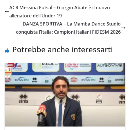
e
t
t
i
y
d
ACR Messina Futsal – Giorgio Abate è il nuovo
b
t
s
l
L
i
allenatore dell’Under 19
o
e
A
i
v
DANZA SPORTIVA – La Mamba Dance Studio
o
r
p
n
i
conquista l’Italia: Campioni Italiani FIDESM 2026
k
p
k
d
i
Potrebbe anche interessarti