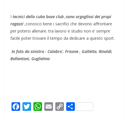
I
tecnici della cuba boxe club ,sono orgogliosi dei propi
ragazzi
,conosco bene i sacrifici che devono affrontare
per potersi allenare. tra lavoro e studio non e’ sempre
facile poter trovare il tempo da dedicare a questo sport.
In foto da sinistra : Calabro’, Frisone , Galletta, Rinaldi,
Bellantoni,
Guglielmo
F
T
W
E
C
C
a
w
h
m
o
o
c
i
a
a
p
n