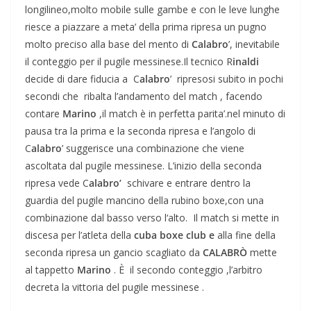
longilineo,molto mobile sulle gambe e con le leve lunghe
riesce a piazzare a meta’ della prima ripresa un pugno
molto preciso alla base del mento di
Calabro
’, inevitabile
il conteggio per il pugile messinese.Il tecnico R
inaldi
decide di dare fiducia a C
alabro
’ ripresosi subito in pochi
secondi che ribalta l’andamento del match , facendo
contare
Marino
,il match è in perfetta parita’.nel minuto di
pausa tra la prima e la seconda ripresa e l’angolo di
C
alabro
’ suggerisce una combinazione che viene
ascoltata dal pugile messinese. L’inizio della seconda
ripresa vede C
alabro’
schivare e entrare dentro la
guardia del pugile mancino della rubino boxe,con una
combinazione dal basso verso l‘alto. Il match si mette in
discesa per l’atleta della
cuba boxe club e
alla fine della
seconda ripresa un gancio scagliato da
CALABRÒ
mette
al tappetto
Marino
. È il secondo conteggio ,l’arbitro
decreta la vittoria del pugile messinese .