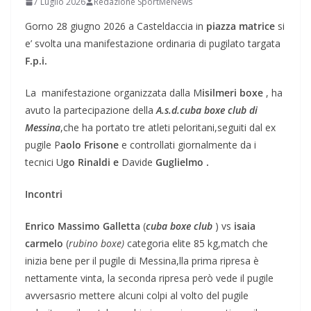
7 Luglio 2026
Redazione SportMeNews
Gorno 28 giugno 2026 a Casteldaccia in
piazza matrice
si
e’ svolta una manifestazione ordinaria di pugilato targata
F.p.i.
La manifestazione organizzata dalla M
isilmeri boxe
, ha
avuto la partecipazione della
A.s.d.cuba boxe club di
Messina
,che ha portato tre atleti peloritani,seguiti dal ex
pugile P
aolo Frisone
e controllati giornalmente da i
tecnici U
go Rinaldi e
Davide
Guglielmo .
Incontri
Enrico Massimo Galletta
(
cuba boxe club
) vs
isaia
carmelo
(
rubino boxe)
categoria elite 85 kg,match che
inizia bene per il pugile di Messina,lla prima ripresa è
nettamente vinta, la seconda ripresa però vede il pugile
avversasrio mettere alcuni colpi al volto del pugile