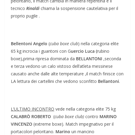
peloritano, il match cambia in maniera repentina e il
tecnico
Rinaldi
chiama la sospensione cautelativa per il
proprio pugile .
Bellentoni Angelo
(
cuba boxe club
) nella categoria elite
65 kg incrocia i guantoni con G
uercio Luca (
rubino
boxe),prima ripresa dominata da
BELLANTONI
,seconda
e terza vedono un calo vistoso dell’atleta messinese
causato anche dalle alte temperature ,il match finisce con
LA lettura dei cartellini che vedono sconfitto
Bellantoni
.
L’ULTIMO INCONTRO
vede nella categoria elite 75 kg
CALABRÒ
ROBERTO
(
cuba boxe club)
contro
MARINO
VINCENZO
(extreme boxe). Match impegnativo per il
portacolori peloritano.
Marino
un mancino