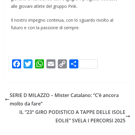
alle giovani atlete del gruppo Pink.
Il nostro impegno continua, con lo sguardo rivolto al
futuro e con la passione di sempre.
F
T
W
E
C
C
a
w
h
m
o
o
c
i
a
a
p
n
e
t
t
i
y
d
SERIE D MILAZZO – Mister Catalano: “C’è ancora
b
t
s
l
L
i
molto da fare”
o
e
A
i
v
IL “23° GIRO PODISTICO A TAPPE DELLE ISOLE
o
r
p
n
i
EOLIE” SVELA I PERCORSI 2025
k
p
k
d