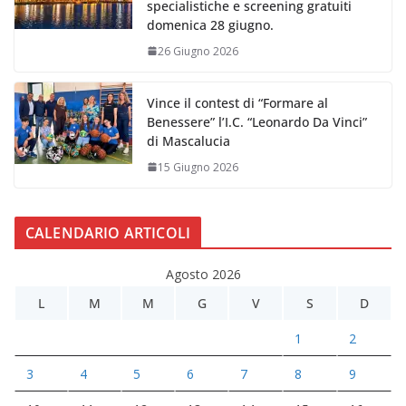
specialistiche e screening gratuiti
domenica 28 giugno.
26 Giugno 2026
Vince il contest di “Formare al
Benessere” l’I.C. “Leonardo Da Vinci”
di Mascalucia
15 Giugno 2026
CALENDARIO ARTICOLI
Agosto 2026
L
M
M
G
V
S
D
1
2
3
4
5
6
7
8
9