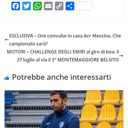
F
T
W
E
C
C
a
w
h
m
o
o
c
i
a
a
p
n
e
t
t
i
y
d
ESCLUSIVA – Ore convulse in casa Acr Messina. Che
b
t
s
l
L
i
campionato sarà?
o
e
A
i
v
MOTORI – CHALLENGE DEGLI EMIRI al giro di boa: il
o
r
p
n
i
27 luglio al via il 3° MONTEMAGGIORE BELSITO
k
p
k
d
i
Potrebbe anche interessarti