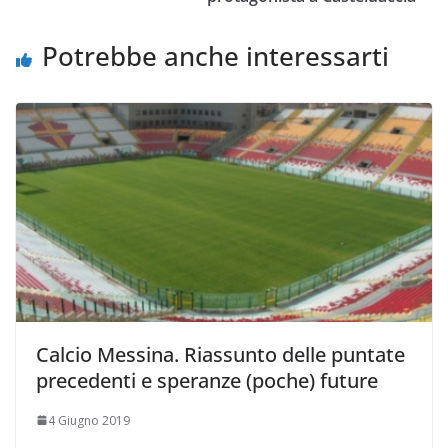
i
Potrebbe anche interessarti
Calcio Messina. Riassunto delle puntate
precedenti e speranze (poche) future
4 Giugno 2019