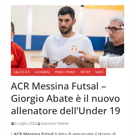
CALCIO A 5
GIOVANILI
PRIMO PIANO
SPORT
VARIE
ACR Messina Futsal –
Giorgio Abate è il nuovo
allenatore dell’Under 19
6 Luglio 2026
Giacomo Valenti
L’
ACR Messina Futsal
è lieta di annunciare il ritorno di