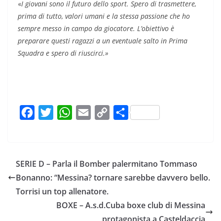
«
I giovani sono il futuro dello sport. Spero di trasmettere,
prima di tutto, valori umani e la stessa passione che ho
sempre messo in campo da giocatore. L’obiettivo è
preparare questi ragazzi a un eventuale salto in Prima
Squadra e spero di riuscirci.»
F
T
W
E
C
C
a
w
h
m
o
o
c
i
a
a
p
n
e
t
t
i
y
d
SERIE D – Parla il Bomber palermitano Tommaso
b
t
s
l
L
i
Bonanno: “Messina? tornare sarebbe davvero bello.
o
e
A
i
v
Torrisi un top allenatore.
o
r
p
n
i
BOXE – A.s.d.Cuba boxe club di Messina
k
p
k
d
protagonista a Casteldaccia